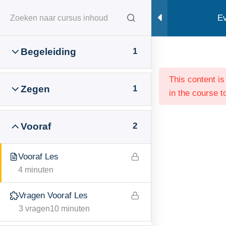
Doorgaan
Geven
Ev
naar
inhoud
Home
Opleidingen
Evangelisatie
Begeleiding
1
This content i
Zegen
1
in the course t
Voor ingeschreven studenten:
Vooraf
2
Opleiding home
Vooraf Les
Inloggen / ww herstel
4 minuten
Vragen Vooraf Les
Socials:
3 vragen
10 minuten