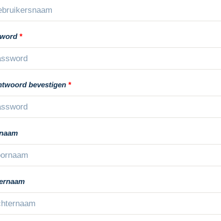
sword
*
twoord bevestigen
*
rnaam
ernaam