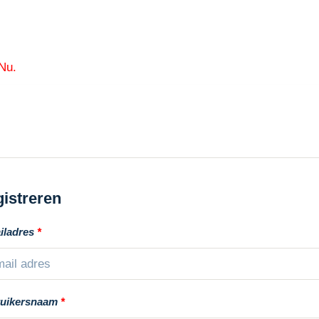
 Nu.
istreren
iladres
*
uikersnaam
*