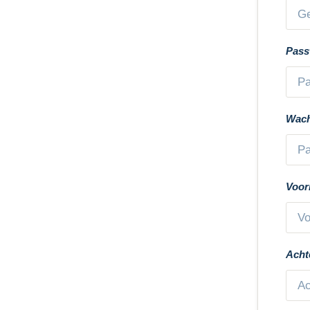
Pas
Wach
Voo
Acht