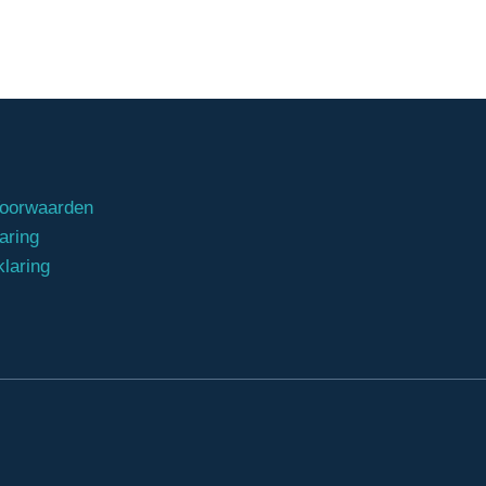
oorwaarden
aring
klaring