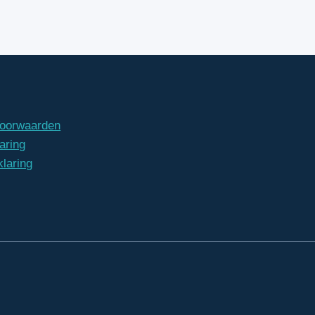
oorwaarden
aring
klaring