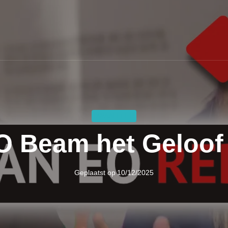
DWAALLEER
O Beam het Geloof 
Geplaatst op
10/12/2025