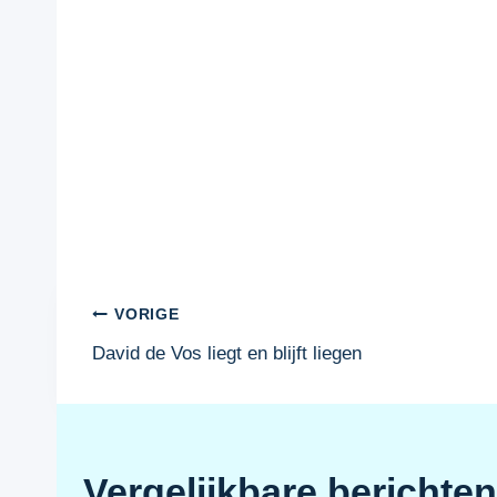
Bericht
VORIGE
David de Vos liegt en blijft liegen
navigatie
Vergelijkbare berichten